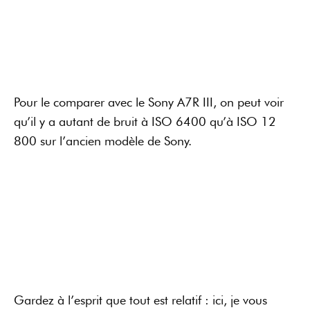
Gardez à l’esprit que tout est relatif : ici, je vous
montre les photos à 100 %. Ce qui est important,
c’est d’évaluer la photo quand vous la regardez en
plein écran ou en grand tirage. Si vous transformez
les 61 Mpx en 26 Mpx visibles, le résultat sera quand
même plus propre qu’avec un équivalent APS-C.
Test du Sony A7R IV pour
la vidéo
Même s’il n’est pas fait pour la vidéo, cet appareil
photo hybride est tout à fait capable d’en faire. Il a