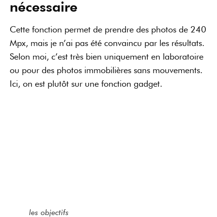
les objectifs
Ce qu’il faut retenir du
test du Sony A7R IV
Pour moi, c’est une excellente surprise ! Personne
n’attendait ce nouvel appareil photo hybride, et
pourtant, Sony a réussi à passer de 42 Mpx à 61
Mpx haut la main. Cet appareil photo se montre
performant aussi bien sur les détails que sur la
dynamique et l’autofocus. En plus, il est beaucoup
plus réactif que les autres boîtiers Sony, que je