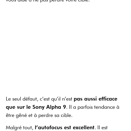
Le seul défaut, c’est qu’il n’est
pas aussi efficace
que sur le Sony Alpha 9
. Il a parfois tendance à
être gêné et à perdre sa cible.
Malgré tout,
l’autofocus est excellent
. Il est
d’ailleurs en net progrès par rapport au Sony A7R III,
que ce soit au niveau de la gestion en basse
luminosité ou de la mise au point en mouvement.
Nouvelle fonction de détection
automatique des yeux
Le Sony A7R IV dispose maintenant d’une détection
des visages humains. Elle vous permet de
sélectionner l’œil gauche ou l’œil droit, même sur les
animaux. Par contre, cela fonctionne principalement