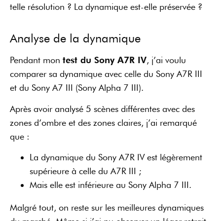
supérieure à celle du A7R III ;
Mais elle est inférieure au Sony Alpha 7 III.
Malgré tout, on reste sur les meilleures dynamiques
du marché. Même si j’ai pu observer un léger retrait
par rapport au A7 III, c’est tout à fait normal avec
61 Mpx.
Pour moi, c’est déjà une belle réussite :
Sony a
réussi à ne pas perdre en dynamique
, même
avec une résolution de 61 Mpx.
Test de la sensibilité ISO
Au niveau des ISO, Sony n’a pas réussi à faire de
miracle. Par contre, grâce à un nombre aussi élevé
de mégapixels, les photos n’ont pas trop de bruit. Par