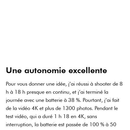
journée avec une batterie à 38 %. Pourtant, j’ai fait
de la vidéo 4K et plus de 1300 photos. Pendant le
test vidéo, qui a duré 1 h 18 en 4K, sans
interruption, la batterie est passée de 100 % à 50
%.
Pour moi, il n’y a vraiment pas mieux ! L’autonomie
n’est plus du tout un problème chez Sony, et toutes
les autres marques ne peuvent pas en dire autant.
Un buffer satisfaisant pour le
mode rafale
Le buffer est préservé et il vous permet de faire des
rafales d’environ 7 secondes, voire jusqu’à 40
secondes en mode APS-C.