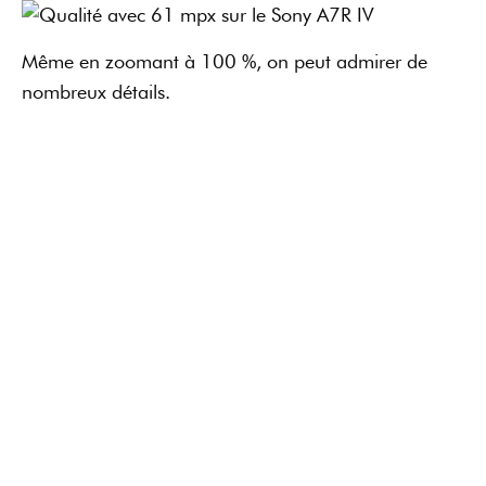
Même en zoomant à 100 %, on peut admirer de
nombreux détails.
La qualité de l’image est impressionnante : on peut
compter les cheveux, les cils et bien voir le détail à
l’intérieur des yeux. Ce capteur offre tellement de
richesse et de détails, qu’il va être impitoyable pour
les modèles !
Quels sont les compromis
pour avoir un capteur de 61
Mpx ?