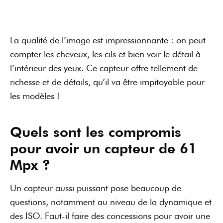
Un capteur aussi puissant pose beaucoup de
questions, notamment au niveau de la dynamique et
des ISO. Faut-il faire des concessions pour avoir une
telle résolution ? La dynamique est-elle préservée ?
Analyse de la dynamique
Pendant mon
test du Sony A7R IV
, j’ai voulu
comparer sa dynamique avec celle du Sony A7R III
et du Sony A7 III (Sony Alpha 7 III).
Après avoir analysé 5 scènes différentes avec des
zones d’ombre et des zones claires, j’ai remarqué
que :
La dynamique du Sony A7R IV est légèrement