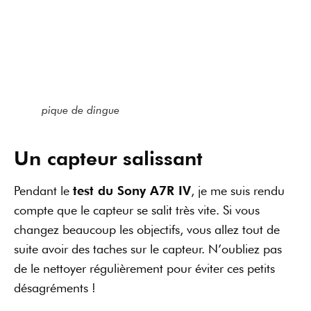
suite avoir des taches sur le capteur. N’oubliez pas
de le nettoyer régulièrement pour éviter ces petits
désagréments !
Pas de possibilité de faire des
RAW plus petits
Avec ce nouvel appareil photo Sony, il n’y a toujours
pas d’option avec un RAW compressé sans perte (un
fichier RAW de 36 Mpx aurait été une bonne
option).
Soyez aussi attentifs à la taille des fichiers : cet
appareil fait des RAW de 65 Mo compressé, et de
120 Mo non compressé. Les cartes SD vont se
remplir très vite ! L’idéal, c’est d’avoir une carte SD