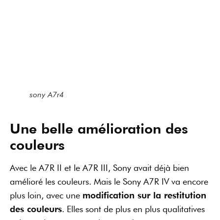
Avec le A7R II et le A7R III, Sony avait déjà bien
amélioré les couleurs. Mais le Sony A7R IV va encore
plus loin, avec une
modification sur la restitution
des couleurs
. Elles sont de plus en plus qualitatives
et le résultat est au rendez-vous !
Un bruit discret pour
l’obturateur
Le son de l’obturateur est beaucoup plus doux et
feutré, même en mode rafale. Si vous voulez faire de
la photo de mariage, ou de la photo de rue, cette
discrétion peut vraiment faire la différence.
Les quelques défauts de