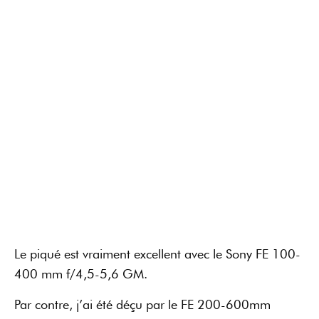
Le piqué est vraiment excellent avec le Sony FE 100-
400 mm f/4,5-5,6 GM.
Par contre, j’ai été déçu par le FE 200-600mm
f/5,6-6,3 G. J’ai eu l’impression d’avoir des images
moins impressionnantes et de ne pas réussir à
explorer les 61 Mpx. Comme vous pouvez le voir sur
cette photo, le résultat est correct, mais légèrement
flou.