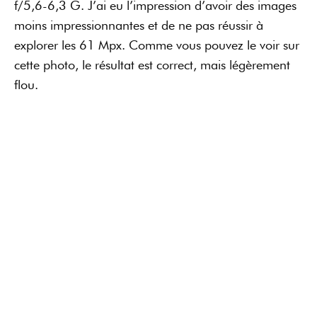
Test du Sony A7R4 : ses
points forts
Un autofocus rapide et
efficace
Grâce à une nette évolution par rapport à son
prédécesseur,
l’autofocus du Sony A7R IV est
beaucoup plus rapide
et hésite moins. D’ailleurs, il
dispose du « Real Time Tracking », la meilleure