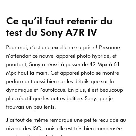
trouvais un peu lents.
J’ai tout de même remarqué une petite reculade au
niveau des ISO, mais elle est très bien compensée
par les mégapixels élevés.
Avec ce Sony A7 RIV, c’est la première fois qu’on a
un boîtier capable d’être
le meilleur du
plein
format et de l’APS-C
. Vous pouvez même passer
de l’un à l’autre en une seule touche. Finalement,
vous avez l’impression d’acheter deux appareils
photo au lieu d’en acheter qu’un seul, et c’est un vrai
atout !
Vous êtes intéressé par l’univers Sony ? N’hésitez pas
à vous abonner à ma
chaîne Youtube
pour suivre