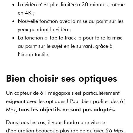
exigeant avec les optiques ! Pour bien profiter des 61
Mpx,
tous les objectifs ne sont pas adaptés.
Dans tous les cas, il vous faudra une vitesse
d’obturation beaucoup plus rapide qu’avec 26 Mpx.
Sinon, le moindre petit flou de mouvement va se
voir.
Après avoir testé plusieurs objectifs sur le Sony A7
RIV, voici ceux qui absorbent sans brocher les 61
Mpx :
Le Sony FE 70-200 mm F2.8 GM ;
Le Sony FE 135 mm F1.8 GM ;
Le Sony FE 24mm f/1,4 GM ;
Le Sony FE 16-35mm F2.8 GM.