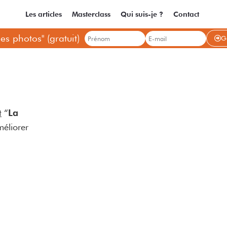
Les articles
Masterclass
Qui suis-je ?
Contact
es photos" (gratuit)
G
t
“
La
méliorer