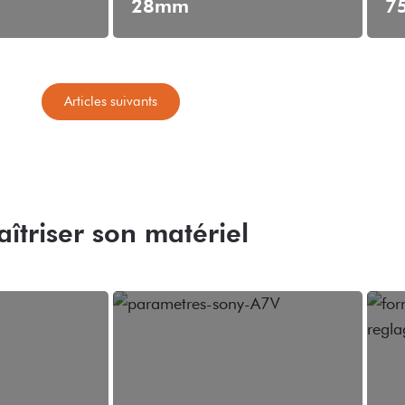
28mm
7
Articles suivants
îtriser son matériel