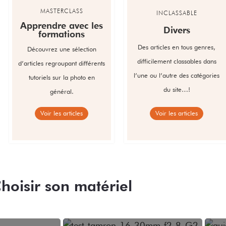
MASTERCLASS
INCLASSABLE
Apprendre avec les
Divers
formations
Des articles en tous genres,
Découvrez une sélection
difficilement classables dans
d’articles regroupant différents
l’une ou l’autre des catégories
tutoriels sur la photo en
du site…!
général.
Voir les articles
Voir les articles
hoisir son matériel