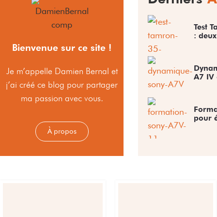
Test 
: deux
Bienvenue sur ce site !
Dynam
Je m’appelle Damien Bernal et
A7 IV
j’ai créé ce blog pour partager
ma passion avec vous.
Forma
pour é
À propos