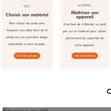
MATERIEL
TEST
Maîtriser son
Choisir son matériel
appareil
Bien choisir les outils avec
Il est bon de s’attarder un petit
lesquels vous allez faire de la
peu sur le matériel pour utiliser
photo est une première étape
pleinement les capacités de
essentielle à votre réussite.
votre appareil.
Voir les articles
Voir les articles
C