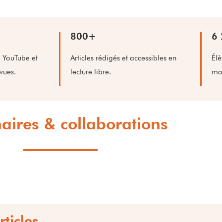
800+
6
 YouTube et
Articles rédigés et accessibles en
Élè
vues.
lecture libre.
mas
aires & collaborations
rticles