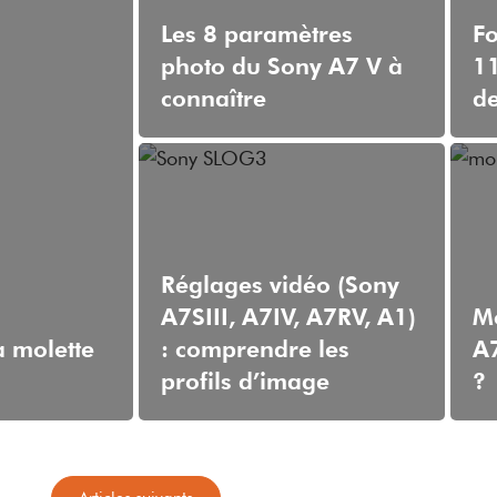
Les 8 paramètres
Fo
photo du Sony A7 V à
11
connaître
de
Réglages vidéo (Sony
A7SIII, A7IV, A7RV, A1)
Mo
a molette
: comprendre les
A7
profils d’image
?