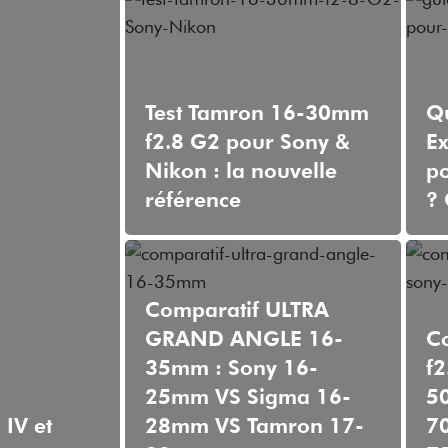
Test Tamron 16-30mm
Qu
f2.8 G2 pour Sony &
Ex
Nikon : la nouvelle
po
référence
? 
Comparatif ULTRA
GRAND ANGLE 16-
C
35mm : Sony 16-
f2
25mm VS Sigma 16-
5
IV et
28mm VS Tamron 17-
7